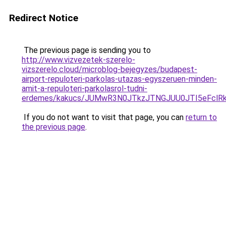
Redirect Notice
The previous page is sending you to
http://www.vizvezetek-szerelo-
vizszerelo.cloud/microblog-bejegyzes/budapest-
airport-repuloteri-parkolas-utazas-egyszeruen-minden-
amit-a-repuloteri-parkolasrol-tudni-
erdemes/kakucs/JUMwR3N0JTkzJTNGJUU0JTI5eFclR
If you do not want to visit that page, you can
return to
the previous page
.