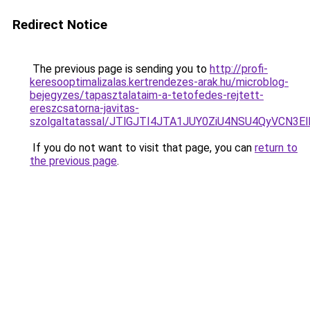
Redirect Notice
The previous page is sending you to
http://profi-
keresooptimalizalas.kertrendezes-arak.hu/microblog-
bejegyzes/tapasztalataim-a-tetofedes-rejtett-
ereszcsatorna-javitas-
szolgaltatassal/JTlGJTI4JTA1JUY0ZiU4NSU4QyVCN3
If you do not want to visit that page, you can
return to
the previous page
.