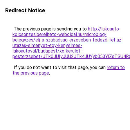
Redirect Notice
The previous page is sending you to
http://lakoauto-
kolcsonzes.berelheto-weboldal.hu/microblog-
bejegyzes/elj-a-szabadsag-erzeseben-fedezd-fel-az-
utazas-elmenyet-egy-kenyelmes-
lakoautoval/budapest/xx-kerulet-
pesterzsebet/JTk0JUIyJUU2JTk4JUYyb053YlZsTSU
If you do not want to visit that page, you can
return to
the previous page
.